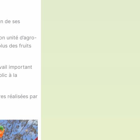
on de ses
on unité d’agro-
lus des fruits
vail important
lic à la
es réalisées par