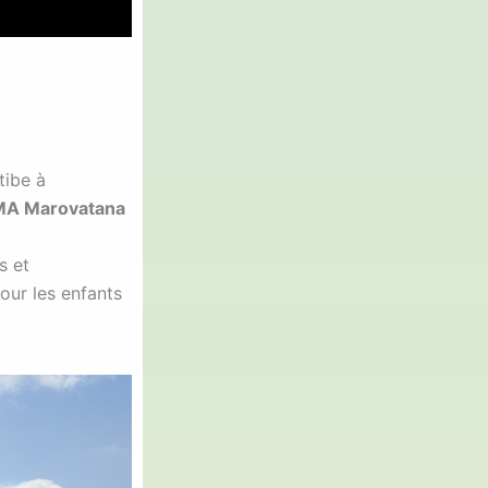
tibe à
A Marovatana
s et
our les enfants