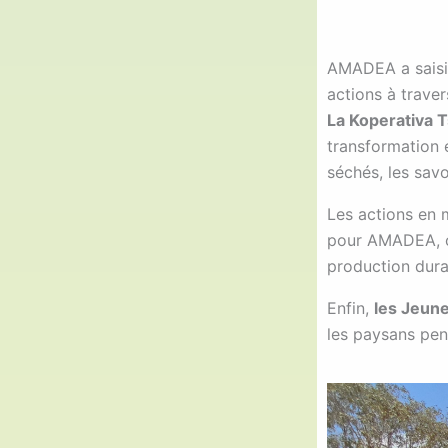
AMADEA a saisi 
actions à traver
La Koperativa T
transformation e
séchés, les savon
Les actions en m
pour AMADEA, on
production dura
Enfin,
les Jeun
les paysans pend