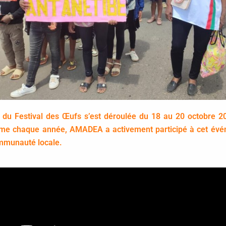
 du Festival des Œufs s’est déroulée du 18 au 20 octobre 2
 chaque année, AMADEA a activement participé à cet évén
mmunauté locale.