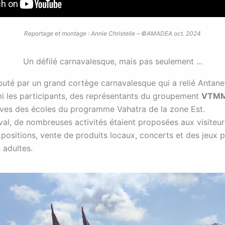
Reportage et montage : Annie Christelle – ©AMADEA oct. 2024
Un défilé carnavalesque, mais pas seulement ...
ébuté par un grand cortège carnavalesque qui a relié Antane
 les participants, des représentants du groupement
VTMM
lèves des écoles du programme Vahatra de la zone Est.
val, de nombreuses activités étaient proposées aux visiteur
xpositions, vente de produits locaux, concerts et des jeux p
 adultes.