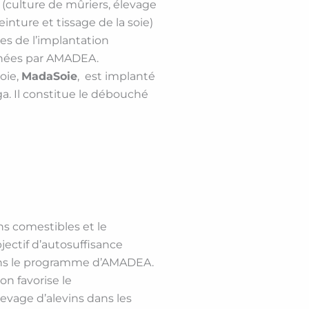
és (culture de mûriers, élevage
inture et tissage de la soie)
es de l’implantation
rônées par AMADEA.
soie,
MadaSoie
, est implanté
. Il constitue le débouché
ns comestibles et le
jectif d’autosuffisance
dans le programme d’AMADEA.
ion favorise le
levage d’alevins dans les