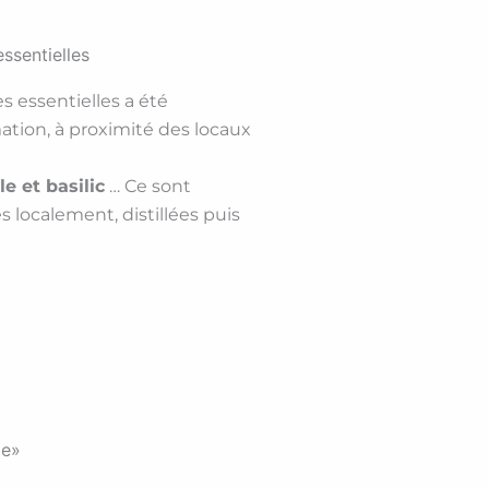
essentielles
es essentielles a été
ation, à proximité des locaux
le et basilic
… Ce sont
 localement, distillées puis
ie»