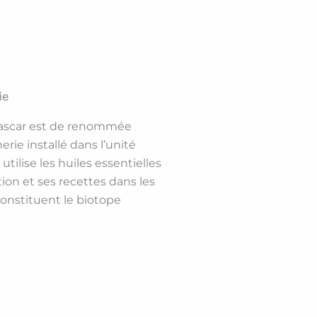
ie
agascar est de renommée
nerie installé dans l’unité
tilise les huiles essentielles
tion et ses recettes dans les
nstituent le biotope