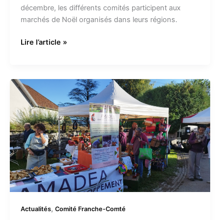
décembre, les différents comités participent aux
marchés de Noël organisés dans leurs régions.
Lire l’article »
Dernier
Alter-
Marché
de
la
saison
pour
le
comité
de
Franche-
,
Actualités
Comité Franche-Comté
Comté