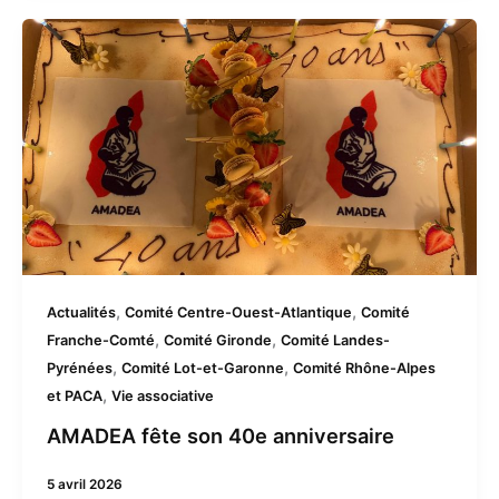
AMADEA
fête
son
40e
anniversaire
,
,
Actualités
Comité Centre-Ouest-Atlantique
Comité
,
,
Franche-Comté
Comité Gironde
Comité Landes-
,
,
Pyrénées
Comité Lot-et-Garonne
Comité Rhône-Alpes
,
et PACA
Vie associative
AMADEA fête son 40e anniversaire
5 avril 2026