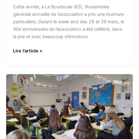
Cette année, à La Bourboule (63), l’Assemblée
générale annuelle de l’association a pris une tournure
particulière. Durant le week end des 28 et 29 mars, le
40e anniversaire de l’association a été célébré, dans
la joie et avec beaucoup d’émotions.
Lire l’article »
Un
nouveau
tandem
solidaire
pour
le
comité
de
Franche-