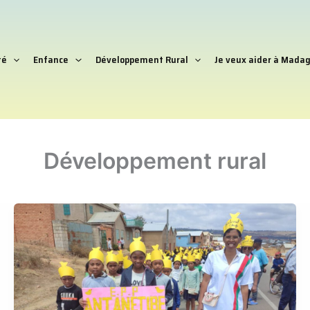
té
Enfance
Développement Rural
Je veux aider à Madag
Développement rural
AMADEA
au
3e
festival
des
oeufs